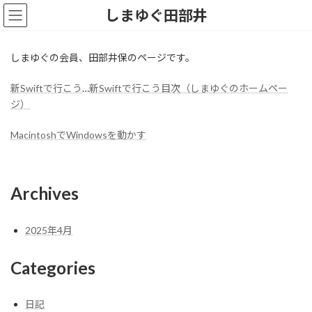
コ
ナ
しまゆぐ田部井
ン
ビ
テ
ゲ
ン
ー
しまゆぐの会員、田部井保のページです。
ツ
シ
へ
ョ
新Swiftで行こう
…
新Swiftで行こう目次（しまゆぐのホームペー
ス
ン
キ
に
ジ）
ッ
移
プ
動
MacintoshでWindowsを動かす
Archives
2025年4月
Categories
日記